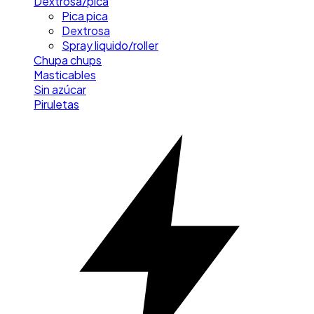
Dextrosa/pica
Pica pica
Dextrosa
Spray liquido/roller
Chupa chups
Masticables
Sin azúcar
Piruletas