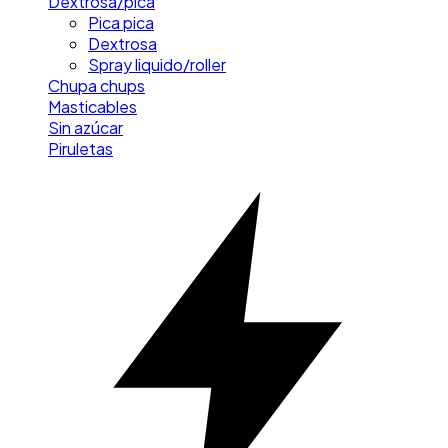
Dextrosa/pica
Pica pica
Dextrosa
Spray liquido/roller
Chupa chups
Masticables
Sin azúcar
Piruletas