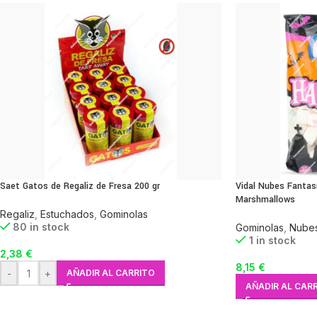
Saet Gatos de Regaliz de Fresa 200 gr
Vidal Nubes Fanta
Marshmallows
Regaliz
,
Estuchados
,
Gominolas
80 in stock
Gominolas
,
Nube
1 in stock
2,38
€
8,15
€
-
+
AÑADIR AL CARRITO
AÑADIR AL CAR