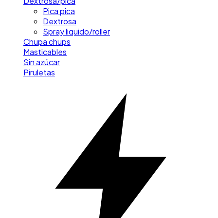
Dextrosa/pica
Pica pica
Dextrosa
Spray liquido/roller
Chupa chups
Masticables
Sin azúcar
Piruletas