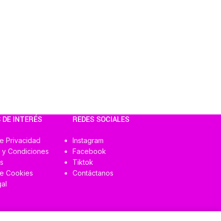
 DE INTERÉS
REDES SOCIALES
de Privacidad
Instagram
 y Condiciones
Facebook
s
Tiktok
de Cookies
Contáctanos
al