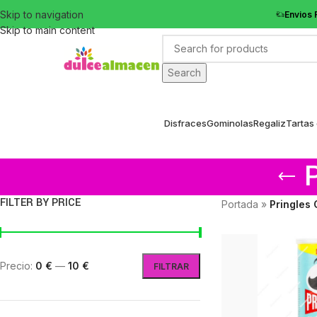
Skip to navigation
Envios 
Skip to main content
Search
Disfraces
Gominolas
Regaliz
Tartas
FILTER BY PRICE
Portada
»
Pringles
Precio:
0 €
—
10 €
FILTRAR