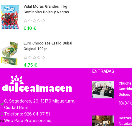
Vidal Moras Grandes 1 kg |
Gominolas Rojas y Negras
6,10
€
Euro Chocolate Estilo Dubai
Original 100gr
4,75
€
ENTRADAS
Chuches
Cantida
Dulces
C. Segadores, 26, 13170 Miguelturra,
10/04
Ciudad Real
Telefono: 926 04 97 51
Cestas 
Web Para Profesionales
Navidad
para Re