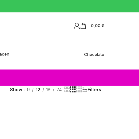
0,00
€
acen
Chocolate
Show
9
12
18
24
Filters