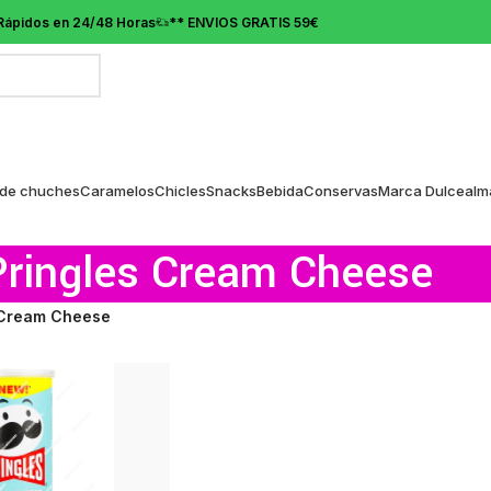
Rápidos en 24/48 Horas
** ENVIOS GRATIS 59€
 de chuches
Caramelos
Chicles
Snacks
Bebida
Conservas
Marca Dulcealm
Pringles Cream Cheese
 Cream Cheese